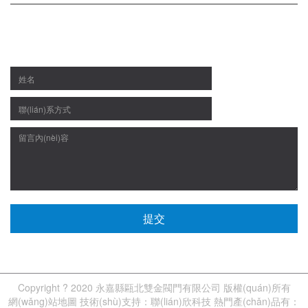
在線留言
Copyright ? 2020 永嘉縣甌北雙金閥門有限公司 版權(quán)所有
網(wǎng)站地圖
技術(shù)支持：
聯(lián)欣科技
熱門產(chǎn)品有：